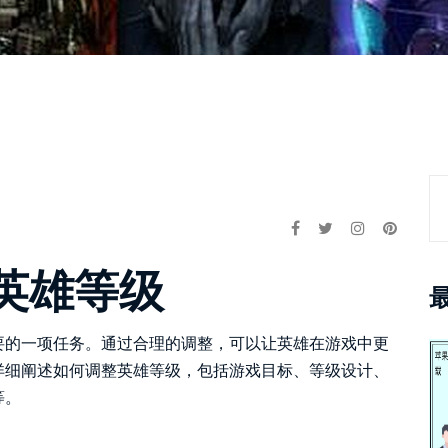
英雄等级
要的一项任务。通过合理的调整，可以让英雄在游戏中更
详细阐述如何调整英雄等级，包括游戏目标、等级设计、
等。