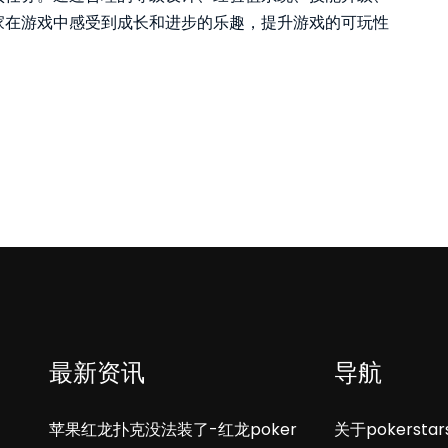
家在游戏中感受到成长和进步的乐趣，提升游戏的可玩性
最新资讯
导航
苹果红龙扑克没法装了-红龙poker
关于pokersta