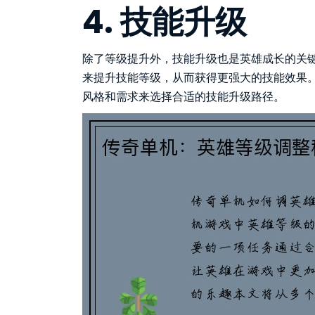
4. 技能升级
除了等级提升外，技能升级也是英雄成长的关
来提升技能等级，从而获得更强大的技能效果
风格和需求来选择合适的技能升级路径。