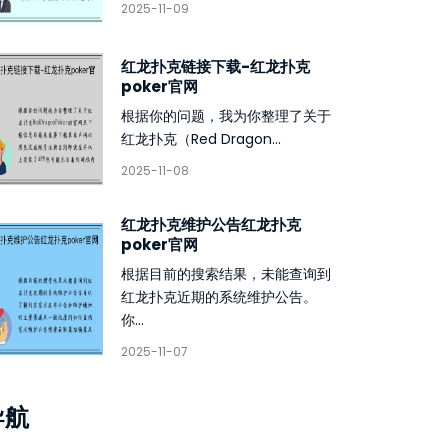
2025-11-09
红龙扑克链接下载-红龙扑克
poker官网
根据你的问题，我为你整理了关于
红龙扑克（Red Dragon...
2025-11-08
红龙扑克维护公告红龙扑克
poker官网
根据目前的搜索结果，未能查询到
红龙扑克近期的系统维护公告。
你...
2025-11-07
导航