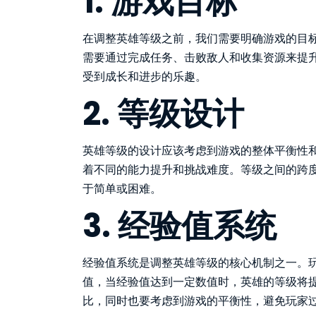
1. 游戏目标
在调整英雄等级之前，我们需要明确游戏的目
需要通过完成任务、击败敌人和收集资源来提
受到成长和进步的乐趣。
2. 等级设计
英雄等级的设计应该考虑到游戏的整体平衡性
着不同的能力提升和挑战难度。等级之间的跨
于简单或困难。
3. 经验值系统
经验值系统是调整英雄等级的核心机制之一。
值，当经验值达到一定数值时，英雄的等级将
比，同时也要考虑到游戏的平衡性，避免玩家