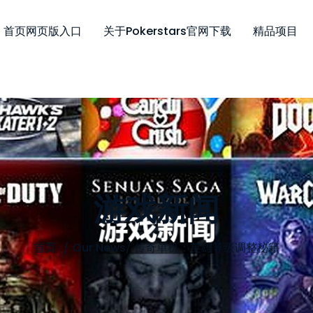
首页网页版入口
关于pokerstars官网下载
精品项目
游戏新闻
首页
Our News
/
传奇单机：英雄等级调整秘籍