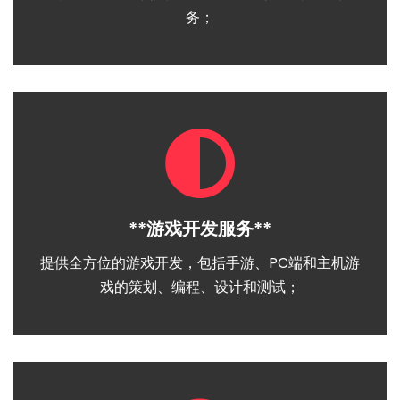
务；
**游戏开发服务**
提供全方位的游戏开发，包括手游、PC端和主机游
戏的策划、编程、设计和测试；