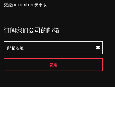
交流pokerstars安卓版
订阅我们公司的邮箱
发送
Copyright © 2026 All Rights Reserved
pokerstars安卓
中文版
.