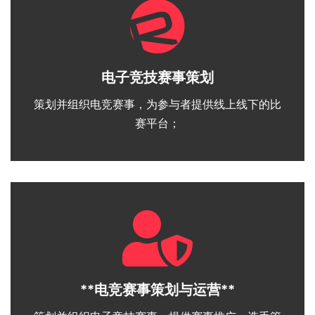
电子竞技赛事策划
策划并组织电竞赛事，为参与者提供线上线下的比
赛平台；
**电竞赛事策划与运营**