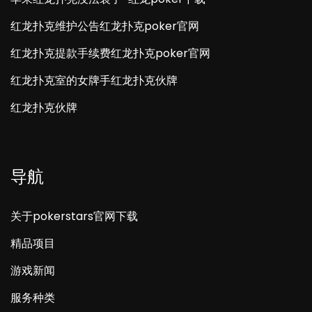
红龙扑克维护公告红龙扑克poker官网
红龙扑克提款手续费红龙扑克poker官网
红龙扑克室的女牌手红龙扑克伙牌
红龙扑克伙牌
导航
关于pokerstars官网下载
精品项目
游戏新闻
服务种类