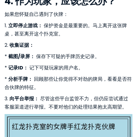
4. 作为玩家，应该怎么办？
如果您怀疑自己遇到了伙牌：
1.
立即停止游戏：
保护资金是最重要的。马上离开这张牌
桌，甚至离开这个扑克室。
2.
收集证据：
*
截图/录屏：
保存下可疑的手牌历史记录。
*
记录ID：
记下可疑玩家的用户名。
*
分析手牌：
回顾那些让你觉得不对劲的牌局，看看是否符
合伙牌的特征。
3.
向平台举报：
尽管这些平台监管不力，但仍应尝试通过
客服渠道进行举报。不要对他们的处理结果抱太高期望。