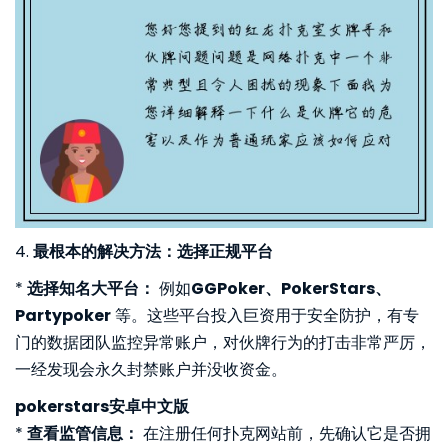
4.
最根本的解决方法：选择正规平台
*
选择知名大平台：
例如
GGPoker、PokerStars、
Partypoker
等。这些平台投入巨资用于安全防护，有专
门的数据团队监控异常账户，对伙牌行为的打击非常严厉，
一经发现会永久封禁账户并没收资金。
pokerstars安卓中文版
*
查看监管信息：
在注册任何扑克网站前，先确认它是否拥