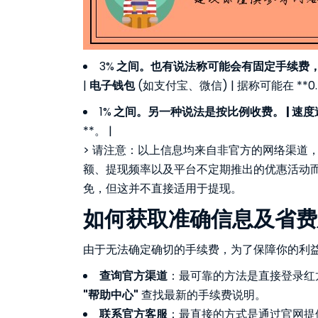
3%
之间。也有说法称可能会有固定手续费，但
|
电子钱包
(如支付宝、微信) | 据称可能在 **0.
1%
之间。另一种说法是按比例收费。 | 速
**。 |
> 请注意：以上信息均来自非官方的网络渠道
额、提现频率以及平台不定期推出的优惠活动
免，但这并不直接适用于提现。
如何获取准确信息及省费
由于无法确定确切的手续费，为了保障你的利
查询官方渠道
：最可靠的方法是直接登录红
"帮助中心"
查找最新的手续费说明。
联系官方客服
：最直接的方式是通过官网提