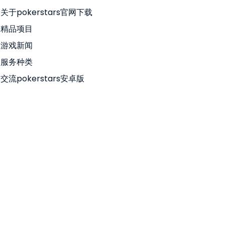
关于pokerstars官网下载
精品项目
游戏新闻
服务种类
交流pokerstars安卓版