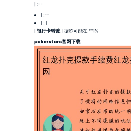
| :--
| :--
| : |
|
银行卡转账
| 据称可能在 **1%
pokerstars官网下载