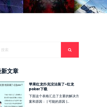
最新文章
苹果红龙扑克没法装了-红龙
poker下载
下面这个表格汇总了主要的解决方
案和原因： | 可能的原因 |...