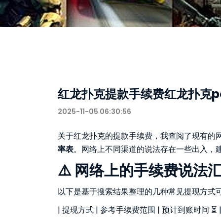
红龙扑克提款手续费红龙扑克po
2025-11-05 06:30:56
关于红龙扑克的提款手续费，我查阅了现有的
率表
。网络上不同渠道的说法存在一些出入，
⚠️ 网络上的手续费说法
以下是基于搜索结果整理的几种常见提现方式
| 提现方式 | 参考手续费范围 | 预计到账时间 ⏳ 