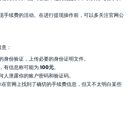
现手续费的活动。在进行提现操作前，可以多关注官网公
留意：
的身份验证，上传必要的身份证明文件。
，有信息称可能为
100元
。
何人泄露你的账户密码和验证码。
你在官网上找到了确切的手续费信息，但又不太明白某些