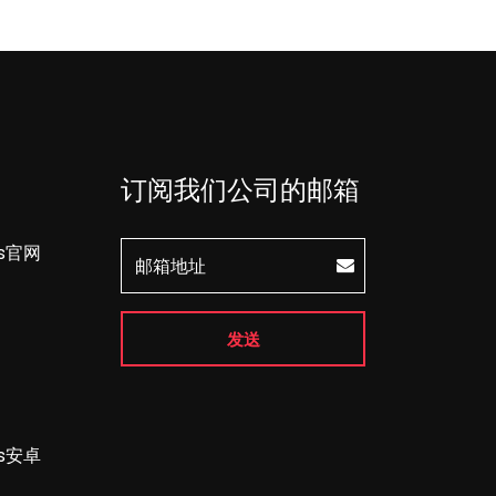
订阅我们公司的邮箱
rs官网
发送
rs安卓