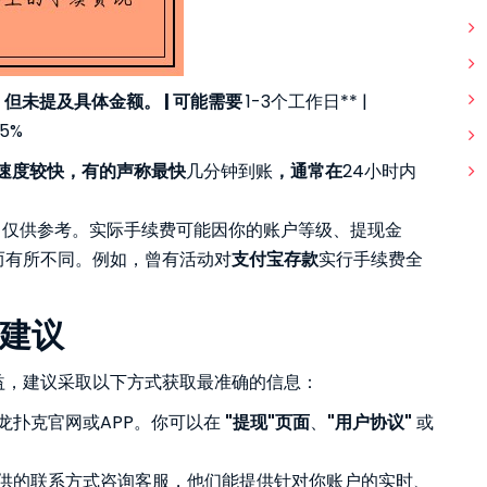
未提及具体金额。 | 可能需要
1-3个工作日** |
5%
度速度较快，有的声称最快
几分钟到账
，通常在
24小时内
，仅供参考。实际手续费可能因你的账户等级、提现金
而有所不同。例如，曾有活动对
支付宝存款
实行手续费全
建议
益，建议采取以下方式获取最准确的信息：
龙扑克官网或APP。你可以在
"提现"页面
、
"用户协议"
或
供的联系方式咨询客服，他们能提供针对你账户的实时、