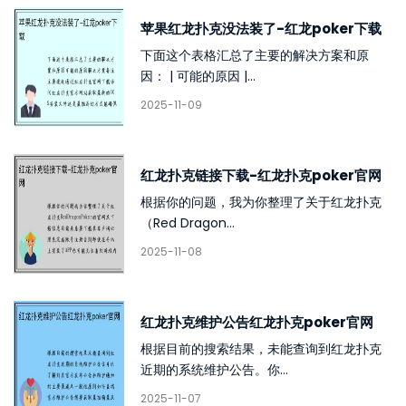
苹果红龙扑克没法装了-红龙poker下载
下面这个表格汇总了主要的解决方案和原
因： | 可能的原因 |...
2025-11-09
红龙扑克链接下载-红龙扑克poker官网
根据你的问题，我为你整理了关于红龙扑克
（Red Dragon...
2025-11-08
红龙扑克维护公告红龙扑克poker官网
根据目前的搜索结果，未能查询到红龙扑克
近期的系统维护公告。你...
2025-11-07