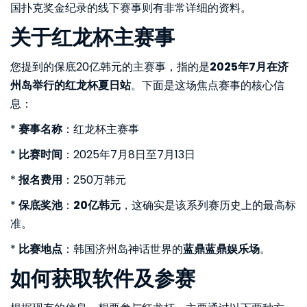
国扑克奖金纪录的线下赛事则有非常详细的资料。
关于红龙杯主赛事
您提到的保底20亿韩元的主赛事，指的是
2025年7月在济
州岛举行的红龙杯夏日站
。下面是这场焦点赛事的核心信
息：
*
赛事名称
：红龙杯主赛事
*
比赛时间
：2025年7月8日至7月13日
*
报名费用
：250万韩元
*
保底奖池
：
20亿韩元
，这确实是该系列赛历史上的最高标
准。
*
比赛地点
：韩国济州岛神话世界的
蓝鼎蓝鼎娱乐场
。
如何获取软件及参赛