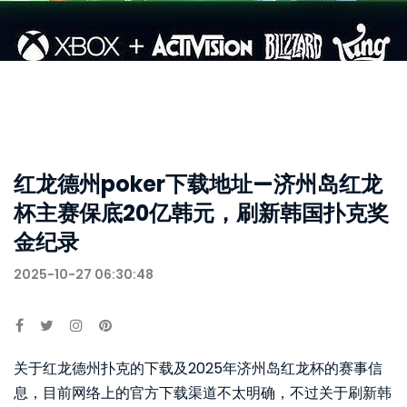
红龙德州poker下载地址—济州岛红龙
杯主赛保底20亿韩元，刷新韩国扑克奖
金纪录
2025-10-27 06:30:48
关于红龙德州扑克的下载及2025年济州岛红龙杯的赛事信
息，目前网络上的官方下载渠道不太明确，不过关于刷新韩