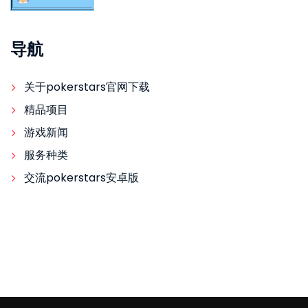
导航
关于pokerstars官网下载
精品项目
游戏新闻
服务种类
交流pokerstars安卓版