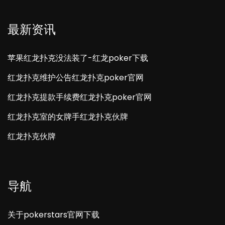
最新资讯
苹果红龙扑克没法装了-红龙poker下载
红龙扑克维护公告红龙扑克poker官网
红龙扑克提款手续费红龙扑克poker官网
红龙扑克室的女牌手红龙扑克伙牌
红龙扑克伙牌
导航
关于pokerstars官网下载