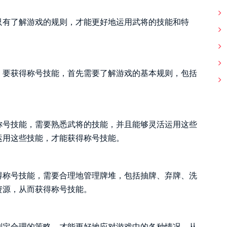
只有了解游戏的规则，才能更好地运用武将的技能和特
。要获得称号技能，首先需要了解游戏的基本规则，包括
称号技能，需要熟悉武将的技能，并且能够灵活运用这些
运用这些技能，才能获得称号技能。
得称号技能，需要合理地管理牌堆，包括抽牌、弃牌、洗
资源，从而获得称号技能。
制定合理的策略，才能更好地应对游戏中的各种情况，从