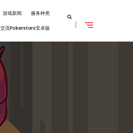
游戏新闻
服务种类
交流pokerstars安卓版