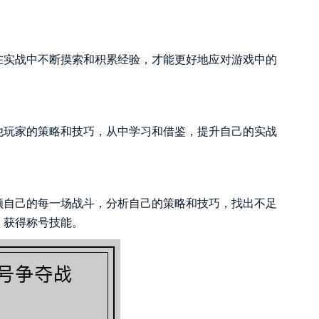
在实战中不断摸索和积累经验，才能更好地应对游戏中的
他玩家的策略和技巧，从中学习和借鉴，提升自己的实战
顾自己的每一场战斗，分析自己的策略和技巧，找出不足
，获得称号技能。