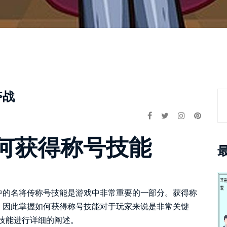
夺战
何获得称号技能
中的名将传称号技能是游戏中非常重要的一部分。获得称
，因此掌握如何获得称号技能对于玩家来说是非常关键
号技能进行详细的阐述。