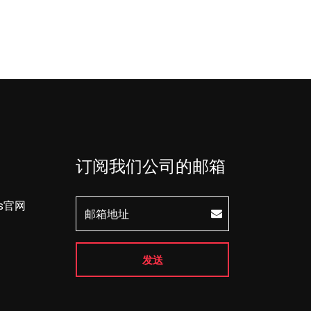
订阅我们公司的邮箱
rs官网
发送