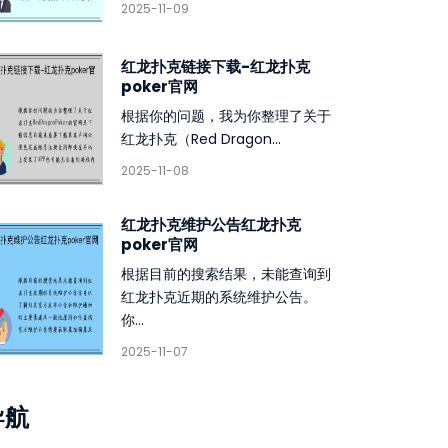
2025-11-09
红龙扑克链接下载-红龙扑克
poker官网
根据你的问题，我为你整理了关于
红龙扑克（Red Dragon...
2025-11-08
红龙扑克维护公告红龙扑克
poker官网
根据目前的搜索结果，未能查询到
红龙扑克近期的系统维护公告。
你...
2025-11-07
导航