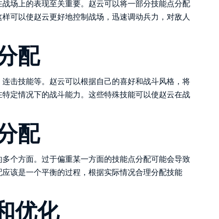
在战场上的表现至关重要。赵云可以将一部分技能点分配
这样可以使赵云更好地控制战场，迅速调动兵力，对敌人
的分配
、连击技能等。赵云可以根据自己的喜好和战斗风格，将
在特定情况下的战斗能力。这些特殊技能可以使赵云在战
衡分配
的多个方面。过于偏重某一方面的技能点分配可能会导致
配应该是一个平衡的过程，根据实际情况合理分配技能
整和优化