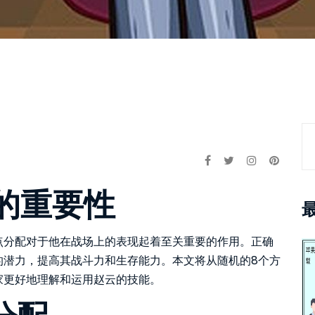
的重要性
点分配对于他在战场上的表现起着至关重要的作用。正确
的潜力，提高其战斗力和生存能力。本文将从随机的8个方
家更好地理解和运用赵云的技能。