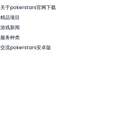
关于pokerstars官网下载
精品项目
游戏新闻
服务种类
交流pokerstars安卓版